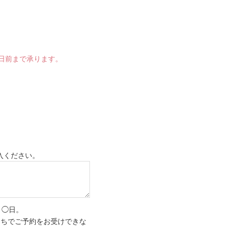
業日前まで承ります。
入ください。
月◯日。
にちでご予約をお受けできな